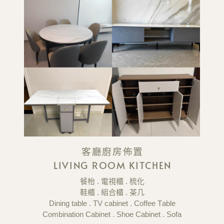
客廳廚房佈置
LIVING ROOM KITCHEN
餐枱 . 電視櫃 . 梳化
鞋櫃 .
組合櫃 . 茶几
Dining table . TV cabinet . Coffee Table
Combination Cabinet . Shoe Cabinet . Sofa