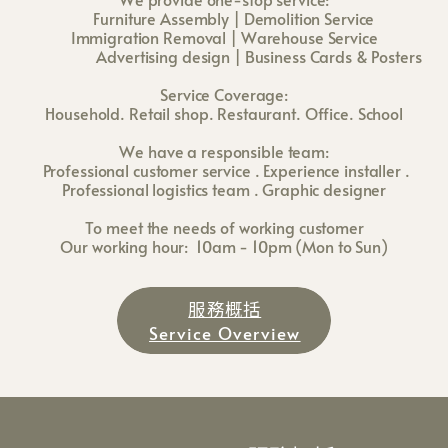
Furniture Assembly | Demolition Service
Immigration Removal | Warehouse Service
Advertising design | Business Cards & Posters
Service Coverage:
Household. Retail shop. Restaurant. Office. School
We have a responsible team:
Professional customer service . Experience installer . ​
Professional logistics team . Graphic designer
To meet the needs of working customer
Our
working hour:
10am - 10pm (Mon to Sun)
服務概括
Service Overview