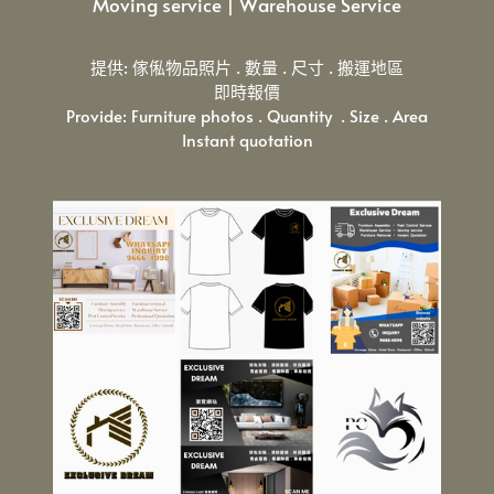
Moving service | Warehouse Service
提供: 傢俬物品照片 . 數量 . 尺寸 . 搬運地區
即時報價
Provide: Furniture photos . Quantity
. Size . Area
Instant quotation